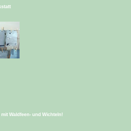
kstatt
mit Waldfeen- und Wichteln!