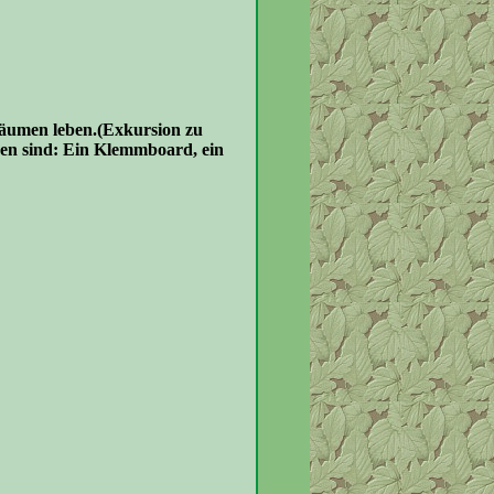
Bäumen leben.(Exkursion zu
gen sind: Ein Klemmboard, ein