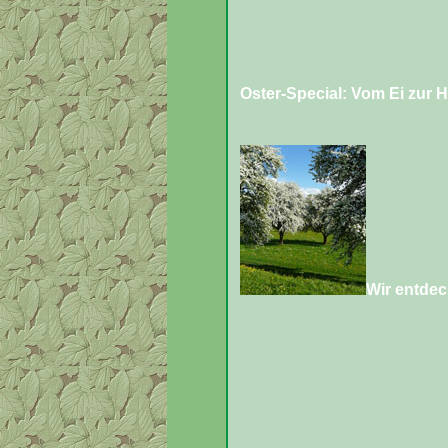
Oster-Special: Vom Ei zur 
Wir entde