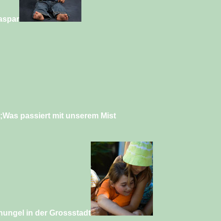
aspar
Was passiert mit unserem Mist
ungel in der Grossstadt